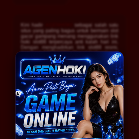
Kini hadir
AGENHOKI
sebagai salah satu
situs yang paling bagus untuk bermain slot
gacor gampang menang menggunakan link
hoki slot88 terpercaya anti kalah hari ini.
Dengan menghadirkan link slot88 resmi,
membuat AGENHOKI dikenal baik sebagai
situs gacor hari ini oleh kalangan slot mania
se-Indonesia. Sehingga menyediakan
alternatif resmi khusus untuk pengguna hoki
slot agar semakin aman dan tanpa khawatir
saat bermain di situs slot88 gampang
menang. Kini para pengguna link slot88
kembali aktif sebagai member AGENHOKI,
karena setiap kemenangan maxwin hari ini
selalu dibayar kapanpun dan berapapun
jumlahnya. Tanpa mengeluarkan modal
yang besar dan hanya berbekalkan modal
receh, Anda sudah unggul selangkah
dibanding yang lain dalam meraih
kemenangan slot online jackpot.