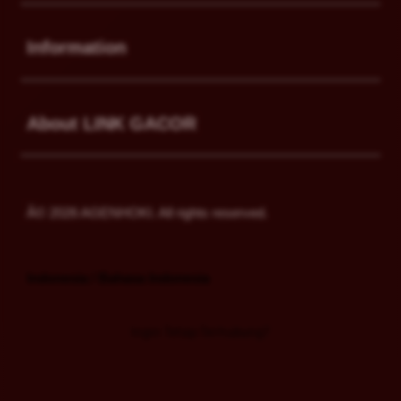
Buka
Information
Buka
About LINK GACOR
Â© 2026 AGENHOKI. All rights reserved.
Indonesia / Bahasa Indonesia
Ingin Tetap Terhubung?