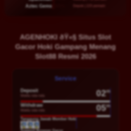
Aztec Gems
65%
Depok | 225 pemain
AGENHOKI ðŸ«§ Situs Slot
Gacor Hoki Gampang Menang
Slot88 Resmi 2026
Service
Deposit
02
m
Waktu rata-rata
Withdraw
05
m
Waktu rata-rata
Tanggung Jawab Member Hoki
Support Browser Gacor