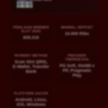
PENILAIAN MEMBER
MINIMAL DEPOSIT
SLOT HOKI
10.000 Ribu
828.218
PAYMENT METHOD
PROVIDER
TERPERCAYA
Scan Slot QRIS,
PG Soft, Slot88 x
E-Wallet, Transfer
PP, Pragmatic
Bank
Play
PLATFORM GACOR
Android, Linux,
IOS, Windows