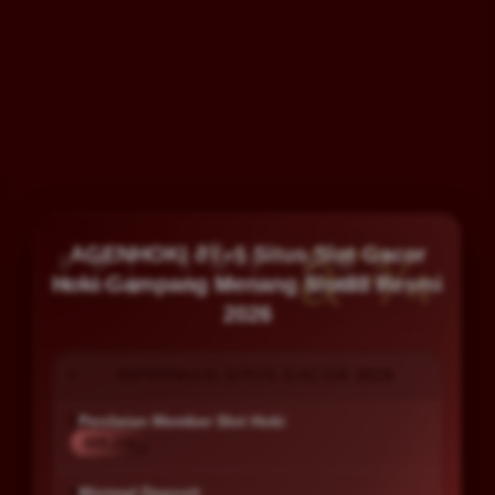
AGENHOKI ðŸ«§ Situs Slot Gacor
Hoki Gampang Menang Slot88 Resmi
2026
INFORMASI SITUS GACOR 2026
Penilaian Member Slot Hoki
828.218
Minimal Deposit