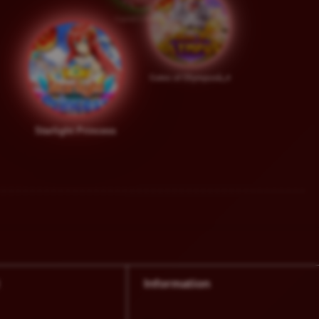
Captain's Bounty
Gates of Olympusâ„¢
Starlight Princess
Information