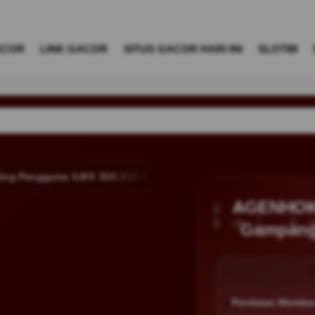
ACOR
LINK GACOR
SITUS GACOR HARI INI
SLOT88
ayanan Support 24 Jam Non-Stop
AGENHOKI 
Gampang
I
Penilaian Member