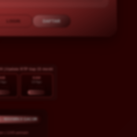
LOGIN
DAFTAR
3 | Update RTP tiap 15 menit
RAB
KAM
 Agu
13 Agu
.04%
86.89%
RMAL
NORMAL
— MAXWIN X GACOR
n | 1245 pemain