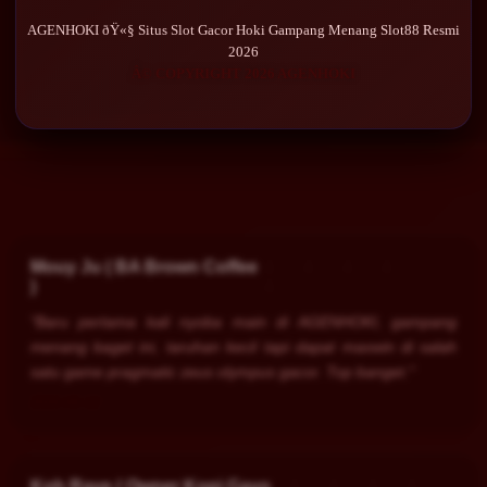
AGENHOKI ðŸ«§ Situs Slot Gacor Hoki Gampang Menang Slot88 Resmi
2026
Â© COPYRIGHT 2026 AGENHOKI
Mouy Ju ( BA Brown Coffee
â˜…â˜…â˜…â˜…
)
â˜…
"Baru pertama kali nyoba main di AGENHOKI, gampang
menang baget ini, taruhan kecil tapi dapat maxwin di salah
satu game pragmatic zeus olympus gacor. Top banget."
2026-06-12
Koh Rave ( Owner Kopi Gayo
â˜…â˜…â˜…â˜…