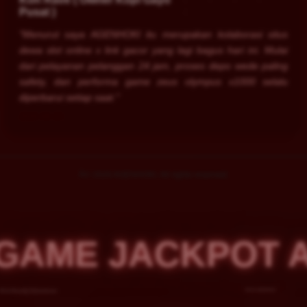
Pusat )
â˜…
"Menurut saya AGENHOKI itu merupakan kolaborasi situs
dewa slot online x link gacor yang lagi bagus hari ini. Mulai
dari pelayanan pelanggan 24 jam, proses depo wede paling
safety, dan performa game zeus olympus x1000 selalu
diperbarui setiap saat."
2026-06-25
Â© 2026 AGENHOKI. All rights reserved.
GAME JACKPOT 
Wild Bandito
Wild Bounty Showdown