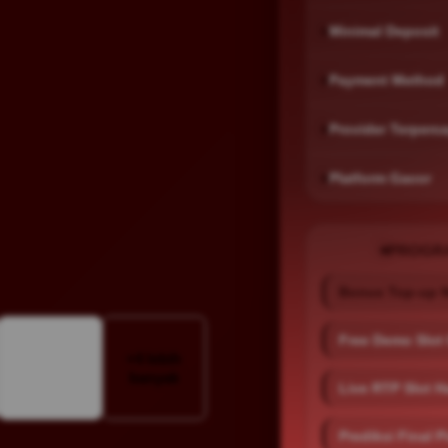
Minimal Deposit
Payment Method
Provider Terperc
Platform Gacor
PROGRA
Bonus Top-up 
Free Demo Slot
+4 lebih
banyak
Live RTP Slot Ha
Prediksi Final 