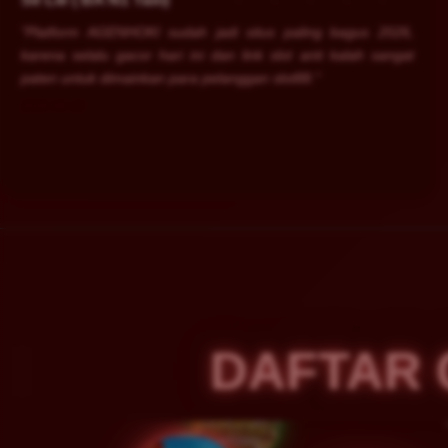
"Platform AGENHOKI sudah jadi situs paling bagus 2026,
karena selalu gacor hari ini dan link slot anti kalah sangat
paten untuk dimainkan para pelanggan slot88."
2026-06-22
DAFTAR 