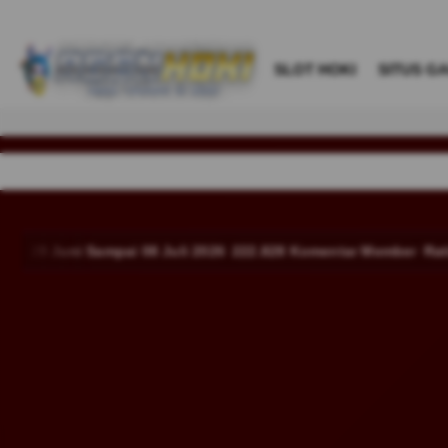
Skip
to
content
SLOT HOKI
SITUS G
Buka Info Lebih Lanjut
22.828 Komentar Member
Rating Pengguna 4.8/5
828.218 Aktif
L