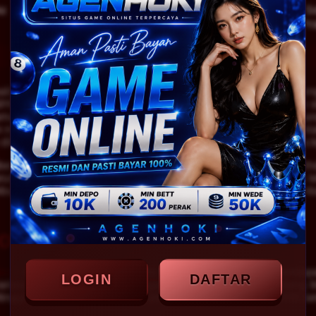
u
Scan Slot QRIS, E-Wallet,
PG So
Transfer Bank
Pr
aling bagus untuk bermain slot gacor gampang menang menggun
I dikenal baik sebagai situs gacor hari ini oleh kalangan s
man dan tanpa khawatir saat bermain di situs slot88 gampang
axwin hari ini selalu dibayar kapanpun dan berapapun juml
dibanding yang lain dalam meraih kemenangan slot online jack
emberikan bukti nyata dalam melayani dan membayar setiap wi
 dirasakan para pemain situs gacor agar setiap pengguna leb
k membuktikan kepada hoki mania, bahwa AGENHOKI selalu me
nline Hari Ini
acor
slot online terbaru hari ini yang bisa membantu mendapat
LOGIN
DAFTAR
asi permainan situs 88 dengan kualitas pelayanan bintang lim
rtinggi dan selalu memberikan perkaliang x500 hingga x1000 tan