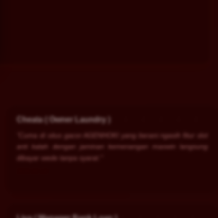
Cheata ( Owner Laundry )
â˜…â˜…â˜…â˜…â˜†
"Cuma di situs gacor AGENHOKI yang berani ngasih fitur slot
anti kalah dengan jaminan kemenangan maxwin langsung
dibayar wede tanpa syarat."
2026-06-18
Liya ( Manager Bank Loan )
â˜…â˜…â˜…â˜…â˜…